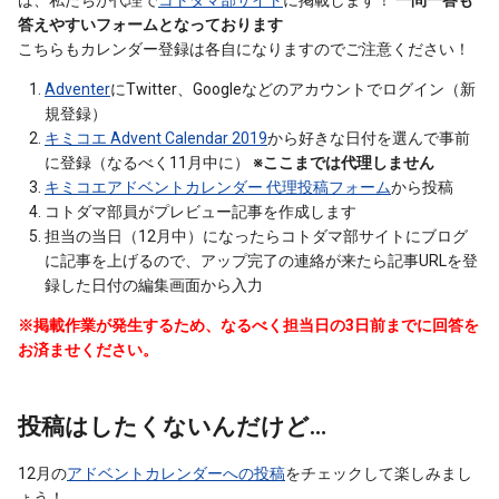
答えやすいフォームとなっております
こちらもカレンダー登録は各自になりますのでご注意ください！
Adventer
にTwitter、Googleなどのアカウントでログイン（新
規登録）
キミコエ Advent Calendar 2019
から好きな日付を選んで事前
に登録（なるべく11月中に）
※ここまでは代理しません
キミコエアドベントカレンダー 代理投稿フォーム
から投稿
コトダマ部員がプレビュー記事を作成します
担当の当日（12月中）になったらコトダマ部サイトにブログ
に記事を上げるので、アップ完了の連絡が来たら記事URLを登
録した日付の編集画面から入力
※掲載作業が発生するため、なるべく担当日の3日前までに回答を
お済ませください。
投稿はしたくないんだけど…
12月の
アドベントカレンダーへの投稿
をチェックして楽しみまし
ょう！