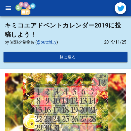
menu
キミコエアドベントカレンダー2019に投
稿しよう！
by 岩淵夕希物智
(
@butchi_y
)
2019/11/25
一覧に戻る