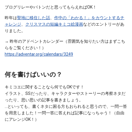
ブログリレーやバトンだと思ってもらえればOK！
昨年は
聖地に移住した話
、
作中の「わかる！」をカウントするチ
ャレンジ
、
クリスマスの短編キミコ絵漫画
などのエントリーがあ
りました。
→ 昨年のアドベントカレンダー（雰囲気を知りたい方はまずこち
らをご覧ください！）
https://adventar.org/calendars/3249
何を書けばいいの？
キミコエに関することなら何でもOKです！
イラスト、SSだったり、キャラクターやストーリーの考察ネタだ
ったり、思い思いの記事を書きましょう。
…といっても、書くネタに困る方もおられると思うので、一問一答
を用意しました！一問一答に答えれば記事になっちゃう！（自由
にアレンジOK！）