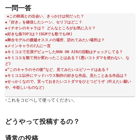
一問一答
◆この映画との出会い、きっかけは何だった？

◆「好き」を確信したシーン、セリフはどこ？

◆イチオシのキャラは？ どんなところがお気に入り？

◆好きな曲TOP3は？(BGMでも歌でもOK)

◆舞台モデルの腰越オススメの場所、訪れてみたい場所は？

◆メインキャラの7人に一言

◆キミコエで主演デビューしたNOW ON AIRの活動はチェックしてる？

◆キミコエを観て何か変わったことはある？(悪いコトダマを使わない、な
ど)

◆“このキャラのその後”など、見てみたいエピソードはある？

◆キミコエ以外にマッドハウス制作の好きな作品、見たことある作品は？

◆せっかくなので、言っておきたいコトダマをひとつどうぞ（叶えたい願い
↑これをコピペして使ってください。
どうやって投稿するの？
通常の投稿