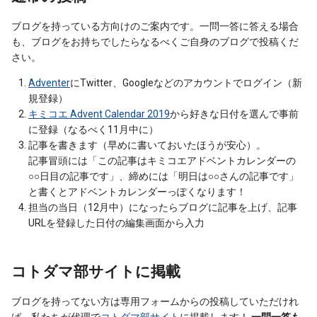
ブログを持っている方向けのご案内です。一問一答に答える場合
も、ブログをお持ちでしたらなるべくご自身のブログで投稿くだ
さい。
Adventer
にTwitter、Googleなどのアカウントでログイン（新
規登録）
キミコエ Advent Calendar 2019
から好きな日付を選んで事前
に登録（なるべく11月中に）
記事を書きます（早めに書いておいたほうが安心）。
記事冒頭には「この記事はキミコエアドベントカレンダーの
○○日目の記事です」、締めには「明日は○○さんの記事です」
と書くとアドベントカレンダーっぽくなります！
担当の当日（12月中）になったらブログに記事を上げ、記事
URLを登録した日付の編集画面から入力
コトダマ部サイトに掲載
ブログを持ってない方は専用フォームからの投稿していただけれ
ば、私たちが代理で
コトダマ部サイト
に掲載します！
一問一答も