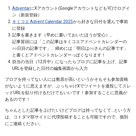
Adventar
にXアカウント(Googleアカウントなども可)でログイ
ン（新規登録）
キミコエ Advent Calendar 2025
から好きな日付を選んで事前
に登録
記事を書きます（早めに書いておいたほうが安心）。
記事冒頭には「この記事はキミコエアドベントカレンダーの
○○日目の記事です」、締めには「明日は○○さんの記事です」
と書くとアドベントカレンダーっぽくなります！
担当の当日（12月中）になったらブログに記事を上げ、記事
URLを登録した日付の編集画面から入力
ブログを持ってない人には敷居が高いというかそもそも参加資格
がないように思えますが、ぶっちゃけXでツイートを連投してスレ
ッドURLを貼り付けるだけでもいいです！参加することに意義が
あるのです！
ちゃんとした記事を上げたいけどブログは持ってなくて…という方
は、コトダマ部サイトに代理投稿することも可能ですので、個別
にご連絡ください。