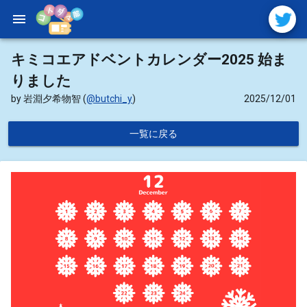
menu
キミコエアドベントカレンダー2025 始ま
りました
by 岩淵夕希物智
(
@butchi_y
)
2025/12/01
一覧に戻る