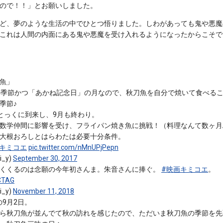
ので！！」とお願いしました。
ど、夢のような生活の中でひとつ悟りました。しわがあっても鬼や悪魔
これは人間の内面にある鬼や悪魔を受け入れるようになったからこそで
魚」
の季節かつ「あかね記念日」の月なので、秋刀魚を自分で焼いて食べる
季節♪
とっくに到来し、9月も終わり。
数学仲間に影響を受け、フライパン焼き魚に挑戦！（料理なんて数ヶ月
大根おろしとはらわたは必要十分条件。
画キミコエ
pic.twitter.com/nMnUPjPepn
_y)
September 30, 2017
くくるのは念願の今年初さんま。朱音さんに捧ぐ。
#映画キミコエ
。
8CTAG
_y)
November 11, 2018
9月2日。
ら秋刀魚が並んでて秋の訪れを感じたので、ただいま秋刀魚の季節を先