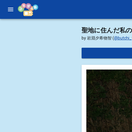
menu
聖地に住んだ私
by 岩淵夕希物智
(
@butchi_