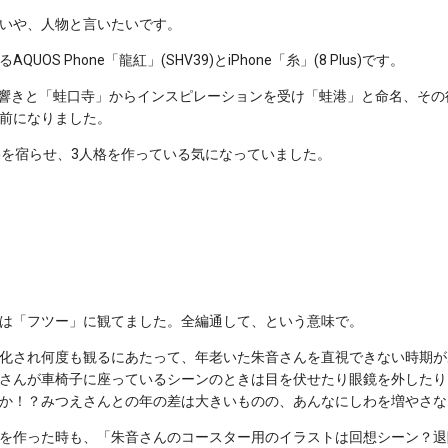
いや、人物と言いたいです。
OS Phone「龍紅」(SHV39)とiPhone「糸」(8 Plus)です。
aquoの響きと「蛙口寺」からインスピレーションを受け「蛙港」と命名、
前になりました。
格を宿らせ、3人格を作っている気になっていました。
は「フツー」に観てました。全編通して、という意味で。
化され何度も観るにあたって、年老いた朱音さんを直視できない時期が
さんが車椅子に座っているシーンのときは目を伏せたり眼鏡を外したり
か！？みつえさんとの年の差は大きいものの、あんなにしわを増やさな
を作った時も、「朱音さんのコースター用のイラストは回想シーン？退