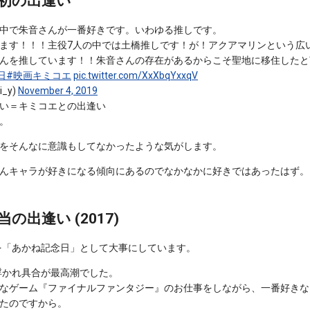
初の出逢い
中で朱音さんが一番好きです。いわゆる推しです。
ます！！！主役7人の中では土橋推しです！が！アクアマリンという広
んを推しています！！朱音さんの存在があるからこそ聖地に移住したと
日
#映画キミコエ
pic.twitter.com/XxXbqYxxqV
_y)
November 4, 2019
い＝キミコエとの出逢い
。
をそんなに意識もしてなかったような気がします。
んキャラが好きになる傾向にあるのでなかなかに好きではあったはず。
出逢い (2017)
日を「あかね記念日」として大事にしています。
は浮かれ具合が最高潮でした。
なゲーム『ファイナルファンタジー』のお仕事をしながら、一番好きな
たのですから。