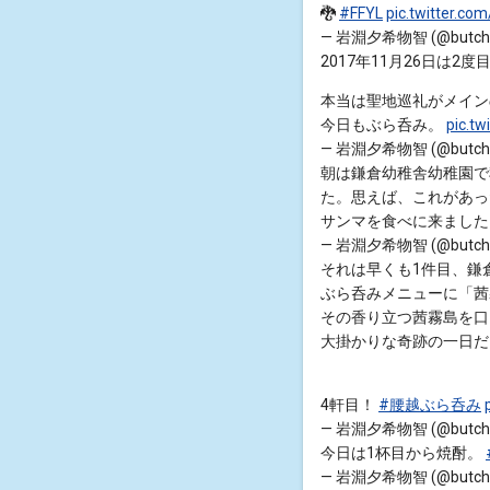
🐉
#FFYL
pic.twitter.co
— 岩淵夕希物智 (@butchi
2017年11月26日は2
本当は聖地巡礼がメイン
今日もぶら呑み。
pic.t
— 岩淵夕希物智 (@butchi
朝は鎌倉幼稚舎幼稚園で
た。思えば、これがあっ
サンマを食べに来まし
— 岩淵夕希物智 (@butchi
それは早くも1件目、鎌
ぶら呑みメニューに「茜
その香り立つ茜霧島を口
大掛かりな奇跡の一日だ
4軒目！
#腰越ぶら呑み
— 岩淵夕希物智 (@butchi
今日は1杯目から焼酎。
— 岩淵夕希物智 (@butchi