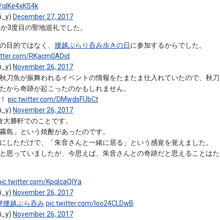
m/qlKe4xKS4k
_y)
December 27, 2017
度目か3度目の聖地巡礼でした。
の目的ではなく、
腰越ぶらり呑み歩きの日
に参加するからでした。
witter.com/RKacm0ADid
_y)
November 26, 2017
秋刀魚が振舞われるイベントの情報をたまたま仕入れていたので、秋刀
たから奇跡が起こったのかもしれません。
た！
pic.twitter.com/DMwdsFUbCt
_y)
November 26, 2017
倉大勝軒でのことです。
霧島」という焼酎があったのです。
にしただけで、「朱音さんと一緒に居る」という感覚を覚えました。
と思っていましたが、今思えば、朱音さんとの奇跡だと思えることはた
pic.twitter.com/KpqlcaQIYa
_y)
November 26, 2017
#腰越ぶら呑み
pic.twitter.com/Ioo24CLDwB
_y)
November 26, 2017