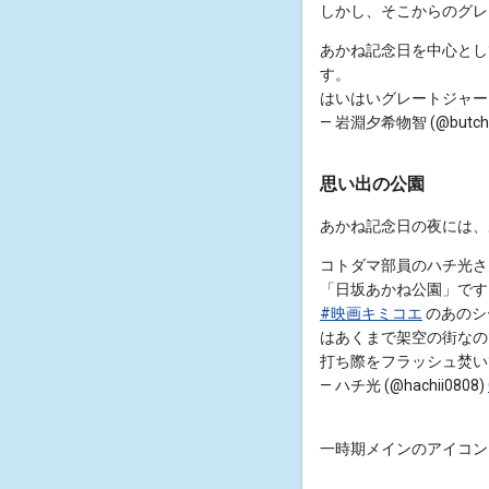
しかし、そこからのグレ
あかね記念日を中心とし
す。
はいはいグレートジャ
— 岩淵夕希物智 (@butchi
思い出の公園
あかね記念日の夜には、
コトダマ部員のハチ光さ
「日坂あかね公園」です
#映画キミコエ
のあのシ
はあくまで架空の街なの
打ち際をフラッシュ焚
— ハチ光 (@hachii0808)
一時期メインのアイコン