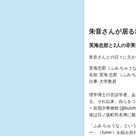
朱音さんが居る場所
芙海忠那と2人の非実
朱音さんとの日々に欠か
芙海忠那（ふみ ちゅう
名前: 芙海 忠那 （ふみ
仕事: 大学教員
理学博士の言語学者。あ
る。それ以来、自らをコ
— 岩淵夕希物智 (@butchi
彼は日ノ坂町民名簿に載
「ふみ ちゅうな」とい
ー」（tuner）を組み