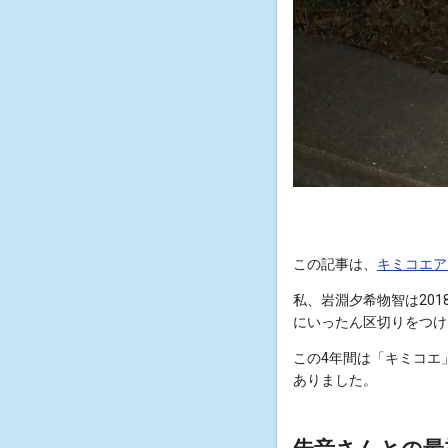
この記事は、
キミコエア
私、岩淵夕希物智は201
にいったん区切りをつけ
この4年間は「キミコエ
ありました。