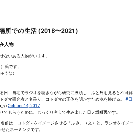
での生活 (2018〜2021)
在人物
せないある人物がいます。
な）氏です。
 ちゅうな）
る日、自宅でラジオを聴きながら研究に没頭し、ふと外を見ると不可解
トダマ研究者と名乗り、コトダマの正体を明かすため魂を捧げる。
#
_y)
October 14, 2017
せてもらうために、じっくり考えて生み出した日ノ坂町民です。
う名前は、コトダマをイメージさせる「ふみ」（文）と、ラジオをイメ
合わせたネーミングです。