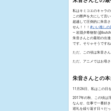
朱音さんとの最
私はキミコエのキャラの
この際声を大にして言い
超越して圧倒的に朱音さ
せん！！！
#いい推しの
— 岩淵夕希物智 (@butchi
朱音さんとの最初の出逢
です。そりゃそうですね
ただ、この頃は朱音さん
ただ、アニメではお母さ
朱音さんとの本当の
11月26日、私はこの
2017年の秋、この頃
なんせ、仕事で一番好き
巡礼を繰り返す日々だっ