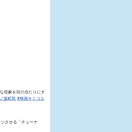
な現象を目の当たりにす
日ノ坂町民
#映画キミコエ
ージさせる「チューナ