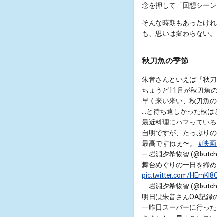
念を押して「回想シーン
そんな時期もあったけれ
も、思いは変わらない。
秋刀魚の季節
朱音さんといえば「秋刀
ちょうど11月が秋刀魚
早く来い来い、秋刀魚の
…と待ち遠しかった秋は
最近料理にハマっている
自明ですが、たっぷりの
最高ですねぇ〜。
#映
— 岩淵夕希物智 (@butchi
舞台めぐりの一日を締め
pic.twitter.com/HEmKI
— 岩淵夕希物智 (@butchi
明日は朱音さんOA記録の
一昨日スーパーに行った