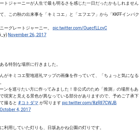
ートジャーニーが人生で最も明るさを感じた一日だったかもしれません
て、この秋の出来事を「キミコエ」と「エフエフ」から「KKFFインパ
ーニーグレートジャーニー。
pic.twitter.com/OuecfLLcvC
_y)
November 26, 2017
ある特別な場所に行きました。
んがキミコエ聖地巡礼マップの画像を作っていて、「ちょっと気になる
。
ーンを巡りたい方に作ってみました！非公式のため「推測」の場所もあ
で現実と見える景色が異なっている部分がありますので、予めご了承下
いて撮ると
#コトダマ
が写ります
pic.twitter.com/8zRIl7CWJB
October 4, 2017
に利用していた灯りも、日坂あかね公園の灯りです。